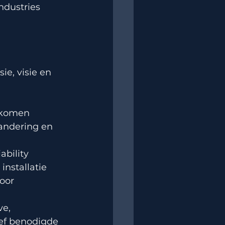
ndustries 
ie, visie en 
 
e komen
ndering en 
bility 
nstallatie 
oor 
e, 
ef benodigde 