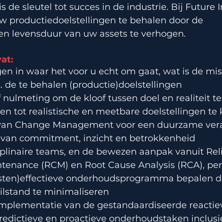
 de sleutel tot succes in de industrie. Bij Future I
 productiedoelstellingen te behalen door de 
n levensduur van uw assets te verhogen.
at:
jgen in waar het voor u echt om gaat, wat is de miss
t. de te behalen (productie)doelstellingen
nulmeting om de kloof tussen doel en realiteit te
en tot realistische en meetbare doelstellingen t
 van Change Management voor een duurzame vera
n van commitment, inzicht en betrokkenheid
plinaire teams, en de bewezen aanpak vanuit Relia
enance (RCM) en Root Cause Analysis (RCA), per i
sten)effectieve onderhoudsprogramma bepalen d
ilstand te minimaliseren
implementatie van de gestandaardiseerde reactiev
predictieve en proactieve onderhoudstaken inclusi