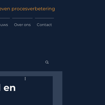
ven procesverbetering
euws
Over ons
Contact
 en