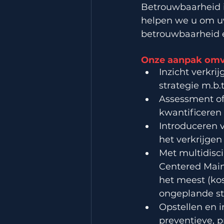
Betrouwbaarheid is
helpen we u om uw
betrouwbaarheid e
Onze aanpak omv
Inzicht verkri
strategie m.b.
Assessment of 
kwantificeren 
Introduceren
het verkrijge
Met multidisci
Centered Maint
het meest (ko
ongeplande st
Opstellen en 
preventieve, 