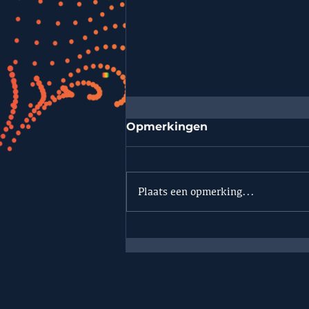
Opmerkingen
Plaats een opmerking...
Strategische overname
van BLS door Future
Industries