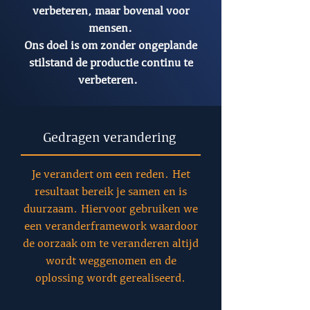
verbeteren, maar bovenal voor
mensen.
Ons doel is om zonder ongeplande
stilstand de productie continu te
verbeteren.
Gedragen verandering
Je verandert om een reden. Het
resultaat bereik je samen en is
duurzaam. Hiervoor gebruiken we
een veranderframework waardoor
de oorzaak om te veranderen altijd
wordt weggenomen en de
oplossing wordt gerealiseerd.